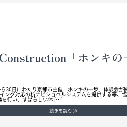
Construction「ホン
日から30日にわたり京都市主催「ホンキの一歩」体験会が
0スイング対応の杭ナビショベルシステムを提供する等、協
を行い、すばらしい体 […]
続きを読む ≫