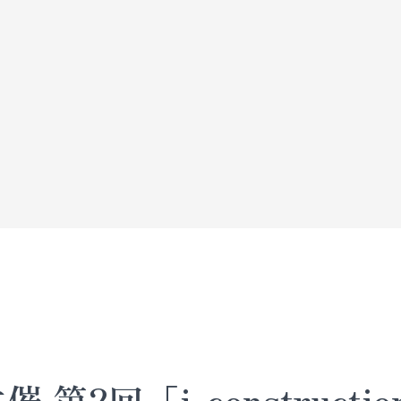
 第2回「i-construc