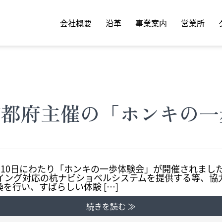
会社概要
沿革
事業案内
営業所
 京都府主催の「ホンキの一
ら10日にわたり「ホンキの一歩体験会」が開催されました
0スイング対応の杭ナビショベルシステムを提供する等、協
を行い、すばらしい体験 […]
続きを読む ≫