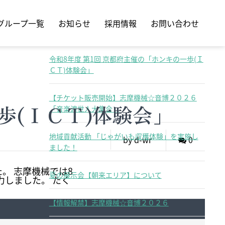
検
索
グループ一覧
お知らせ
採用情報
お問い合わせ
最近の投稿
令和8年度 第1回 京都府主催の「ホンキの一歩(Ｉ
ＣＴ)体験会」
【チケット販売開始】志摩機械☆音博２０２６
歩(ＩＣＴ)体験会」
「音楽渡世人大集合」
地域貢献活動 「じゃがいも収穫体験」を実施し
by d-wr
0
ました！
。 志摩機械では8
夏の展示会【朝来エリア】について
力しました。 たく
【情報解禁】志摩機械☆音博２０２６