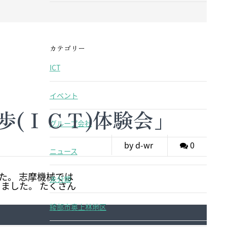
カテゴリー
ICT
イベント
歩(ＩＣＴ)体験会」
グループ会社
by d-wr
0
ニュース
た。 志摩機械では
未分類
しました。 たくさん
綾部市奥上林地区