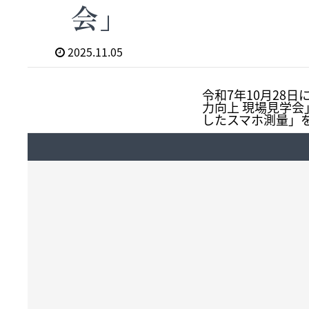
会」
2025.11.05
令和7年10月28
力向上 現場見学会
したスマホ測量」を