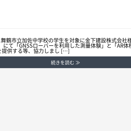
日に舞鶴市立加佐中学校の学生を対象に金下建設株式会社
」にて「GNSSローバーを利用した測量体験」と「AR
提供する等、協力しまし […]
続きを読む ≫